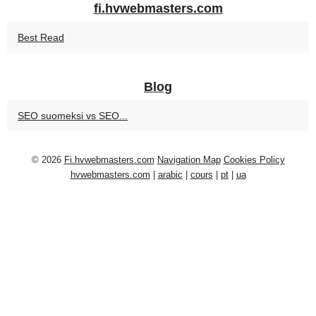
fi.hvwebmasters.com
Best Read
Blog
SEO suomeksi vs SEO...
© 2026
Fi.hvwebmasters.com
Navigation Map
Cookies Policy
hvwebmasters.com
|
arabic
|
cours
|
pt
|
ua